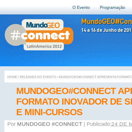
O Evento
Programação
MundoGEO#Conn
14 a 16 de Junho de 201
HOME
/
RELEASES DO EVENTO
/
MUNDOGEO#CONNECT APRESENTA FORMATO I
MUNDOGEO#CONNECT AP
FORMATO INOVADOR DE S
E MINI-CURSOS
Por
MUNDOGEO #CONNECT
|
Publicado:
24 DE 