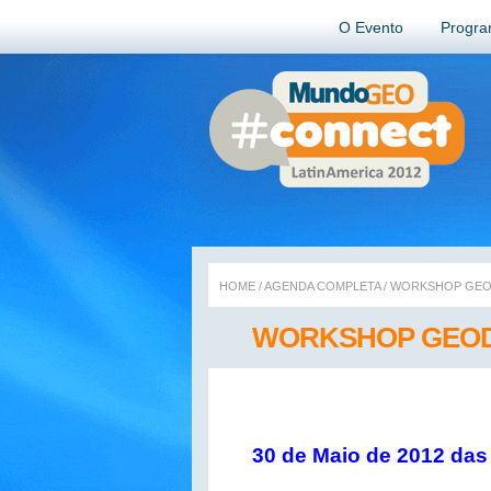
O Evento
Progr
HOME
/
AGENDA COMPLETA
/
WORKSHOP GEO
WORKSHOP GEOD
30 de Maio de 2012 das