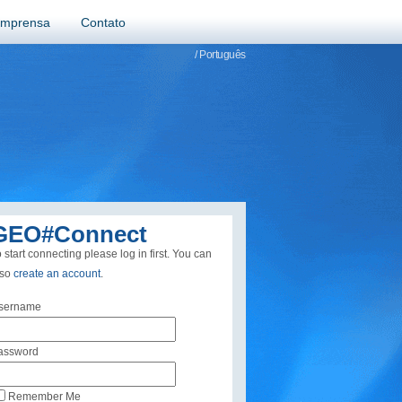
Imprensa
Contato
/ Português
GEO#Connect
 start connecting please log in first. You can
lso
create an account
.
sername
assword
Remember Me