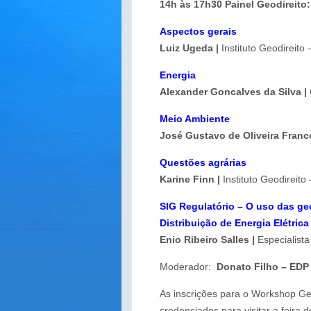
14h às 17h30 Painel Geodireito:
Aspectos gerais
Luiz Ugeda |
Instituto Geodireito 
Energia
Alexander Goncalves da Silva |
Meio Ambiente
José Gustavo de Oliveira Franc
Questões agrárias
Karine Finn |
Instituto Geodireito 
SIG Regulatório – O uso das ge
Distribuição de Energia Elétrica
Enio Ribeiro Salles |
Especialist
Moderador:
Donato Filho – EDP
As inscrições para o Workshop Geo
credenciados para visitar a feir