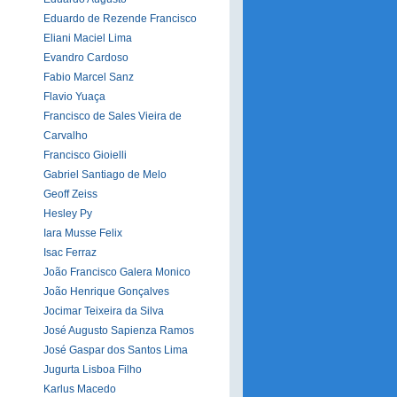
Eduardo de Rezende Francisco
Eliani Maciel Lima
Evandro Cardoso
Fabio Marcel Sanz
Flavio Yuaça
Francisco de Sales Vieira de
Carvalho
Francisco Gioielli
Gabriel Santiago de Melo
Geoff Zeiss
Hesley Py
Iara Musse Felix
Isac Ferraz
João Francisco Galera Monico
João Henrique Gonçalves
Jocimar Teixeira da Silva
José Augusto Sapienza Ramos
José Gaspar dos Santos Lima
Jugurta Lisboa Filho
Karlus Macedo