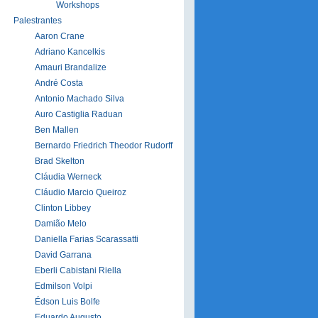
Workshops
Palestrantes
Aaron Crane
Adriano Kancelkis
Amauri Brandalize
André Costa
Antonio Machado Silva
Auro Castiglia Raduan
Ben Mallen
Bernardo Friedrich Theodor Rudorff
Brad Skelton
Cláudia Werneck
Cláudio Marcio Queiroz
Clinton Libbey
Damião Melo
Daniella Farias Scarassatti
David Garrana
Eberli Cabistani Riella
Edmilson Volpi
Édson Luis Bolfe
Eduardo Augusto