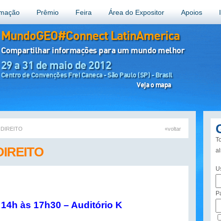
amação
Prêmio
Feira
Área do Expositor
Apoios
MundoGEO#Connect LatinAmerica
Compartilhar informações para um mundo melhor
29 a 31 de maio de 2012
Centro de Convenções Frei Caneca - São Paulo (SP) - Brasil
Veja o mapa
DIREITO
«voltar
To
IREITO
a
U
P
 14h às 17h30 – Auditório K