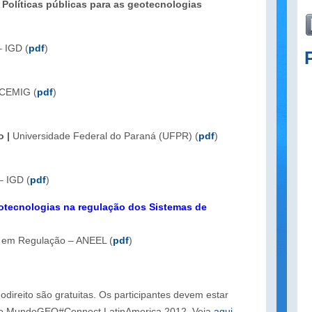
 Políticas públicas para as geotecnologias
– IGD (
pdf
)
CEMIG (
pdf
)
o |
Universidade Federal do Paraná (UFPR) (
pdf
)
– IGD (
pdf
)
otecnologias na regulação dos Sistemas de
a em Regulação – ANEEL (
pdf
)
direito são gratuitas. Os participantes devem estar
a do MundoGEO#Connect LatinAmerica 2012. Veja
aqui