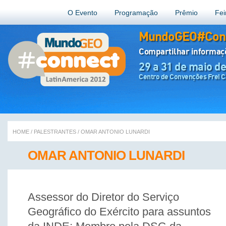
O Evento
Programação
Prêmio
Fei
MundoGEO#Conn
Compartilhar informa
29 a 31 de maio d
Centro de Convenções Frei Ca
HOME
/
PALESTRANTES
/
OMAR ANTONIO LUNARDI
OMAR ANTONIO LUNARDI
Assessor do Diretor do Serviço
Geográfico do Exército para assuntos