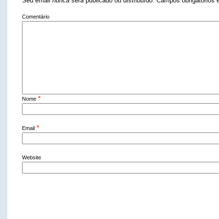
Seu email
nunca
será publicado ou distribuído. Campos obrigatório
Comentário
*
Nome
*
Email
Website