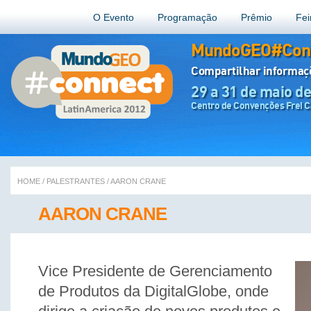
O Evento
Programação
Prêmio
Fei
MundoGEO#Conn
Compartilhar informa
29 a 31 de maio d
Centro de Convenções Frei Ca
HOME
/
PALESTRANTES
/
AARON CRANE
AARON CRANE
Vice Presidente de Gerenciamento
de Produtos da DigitalGlobe, onde