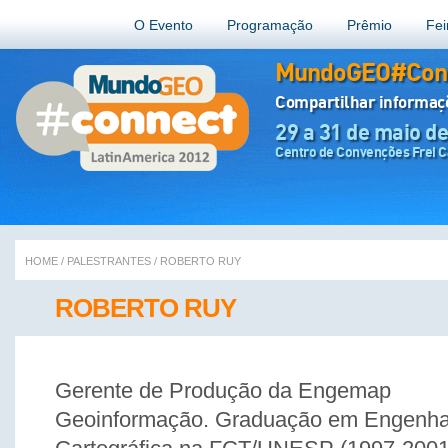
O Evento
Programação
Prêmio
Fei
MundoGEO#Conn
Compartilhar informa
29 a 31 de maio d
Centro de Convenções Frei Ca
HOME
/
PALESTRANTES
/
ROBERTO RUY
ROBERTO RUY
Gerente de Produção da Engemap
Geoinformação. Graduação em Engenha