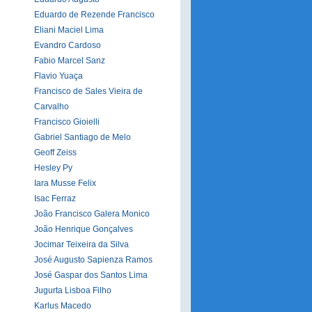
Eduardo de Rezende Francisco
Eliani Maciel Lima
Evandro Cardoso
Fabio Marcel Sanz
Flavio Yuaça
Francisco de Sales Vieira de
Carvalho
Francisco Gioielli
Gabriel Santiago de Melo
Geoff Zeiss
Hesley Py
Iara Musse Felix
Isac Ferraz
João Francisco Galera Monico
João Henrique Gonçalves
Jocimar Teixeira da Silva
José Augusto Sapienza Ramos
José Gaspar dos Santos Lima
Jugurta Lisboa Filho
Karlus Macedo