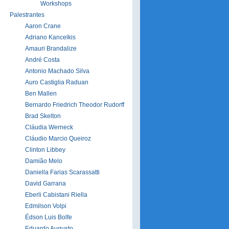
Workshops
Palestrantes
Aaron Crane
Adriano Kancelkis
Amauri Brandalize
André Costa
Antonio Machado Silva
Auro Castiglia Raduan
Ben Mallen
Bernardo Friedrich Theodor Rudorff
Brad Skelton
Cláudia Werneck
Cláudio Marcio Queiroz
Clinton Libbey
Damião Melo
Daniella Farias Scarassatti
David Garrana
Eberli Cabistani Riella
Edmilson Volpi
Édson Luis Bolfe
Eduardo Augusto