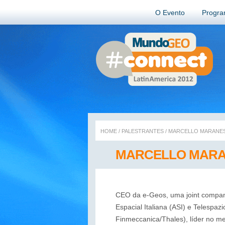
O Evento
Progr
HOME
/
PALESTRANTES
/
MARCELLO MARANES
MARCELLO MARA
CEO da e-Geos, uma joint compan
Espacial Italiana (ASI) e Telespa
Finmeccanica/Thales), líder no m