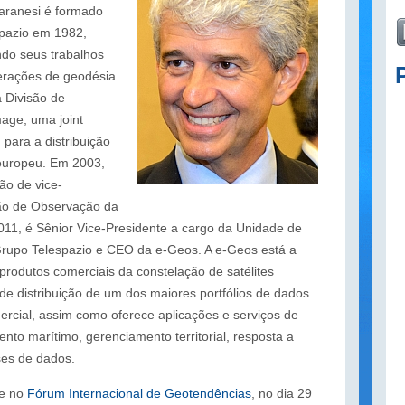
aranesi é formado
pazio em 1982,
ndo seus trabalhos
erações de geodésia.
a Divisão de
age, uma joint
 para a distribuição
europeu. Em 2003,
ão de vice-
são de Observação da
11, é Sênior Vice-Presidente a cargo da Unidade de
upo Telespazio e CEO da e-Geos. A e-Geos está a
 produtos comerciais da constelação de satélites
 distribuição de um dos maiores portfólios de dados
cial, assim como oferece aplicações e serviços de
to marítimo, gerenciamento territorial, resposta a
ses de dados.
te no
Fórum Internacional de Geotendências
, no dia 29