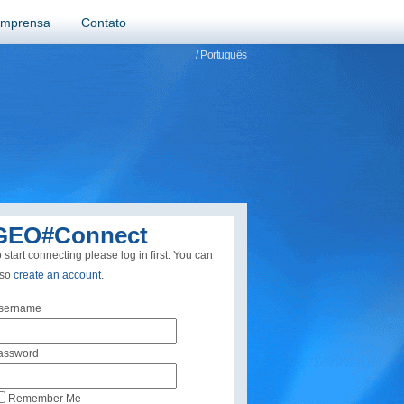
Imprensa
Contato
/ Português
GEO#Connect
 start connecting please log in first. You can
lso
create an account
.
sername
assword
Remember Me