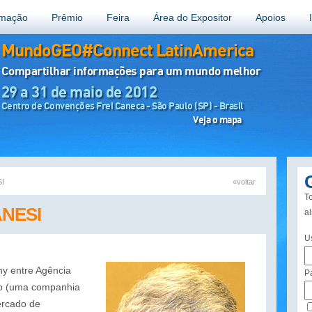
amação
Prêmio
Feira
Área do Expositor
Apoios
MundoGEO#Connect LatinAmerica
Compartilhar informações para um mundo melhor
29 a 31 de maio de 2012
Centro de Convenções Frei Caneca - São Paulo (SP) - Brasil
Veja o mapa
I
«voltar
To
NESI
a
U
y entre Agência
P
zio (uma companhia
ercado de