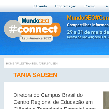
O Evento
Programação
Prêmio
Fei
MundoGEO#Conn
Compartilhar informa
29 a 31 de maio d
Centro de Convenções Frei Ca
HOME
/
PALESTRANTES
/
TANIA SAUSEN
TANIA SAUSEN
Diretora do Campus Brasil do
Centro Regional de Educação em