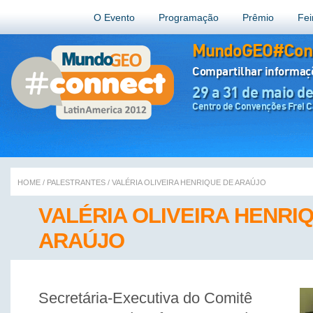
O Evento
Programação
Prêmio
Fei
MundoGEO#Conn
Compartilhar informa
29 a 31 de maio d
Centro de Convenções Frei Ca
HOME
/
PALESTRANTES
/
VALÉRIA OLIVEIRA HENRIQUE DE ARAÚJO
VALÉRIA OLIVEIRA HENRI
ARAÚJO
Secretária-Executiva do Comitê