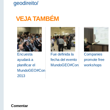
geodireito/
VEJA TAMBÉM
Encuesta
Fue definida la
Companies
ayudará a
fecha del evento
promote free
planificar el
MundoGEO#Connect
workshops
MundoGEO#Connect
2013
Comentar