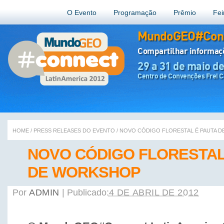
O Evento
Programação
Prêmio
Fei
MundoGEO#Conn
Compartilhar informa
29 a 31 de maio d
Centro de Convenções Frei Ca
HOME
/
PRESS RELEASES DO EVENTO
/
NOVO CÓDIGO FLORESTAL É PAUTA 
NOVO CÓDIGO FLORESTAL
DE WORKSHOP
Por
ADMIN
|
Publicado:
4 DE ABRIL DE 2012