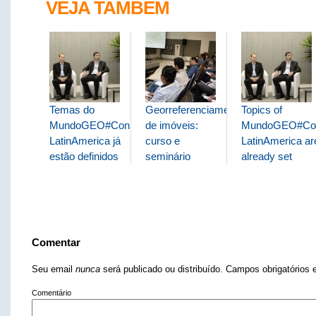
VEJA TAMBÉM
Temas do
Georreferenciamento
Topics of
MundoGEO#Connect
de imóveis:
MundoGEO#Co
LatinAmerica já
curso e
LatinAmerica ar
estão definidos
seminário
already set
Comentar
Seu email
nunca
será publicado ou distribuído. Campos obrigatório
Comentário