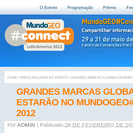
O Evento
Programação
Prêmio
Fei
MundoGEO#Conn
Compartilhar informa
29 a 31 de maio d
Centro de Convenções Frei Ca
HOME
/
PRESS RELEASES DO EVENTO
/
GRANDES MARCAS GLOBAIS ESTARÃ
GRANDES MARCAS GLOBA
ESTARÃO NO MUNDOGEO
2012
Por
ADMIN
|
Publicado:
28 DE FEVEREIRO DE 20