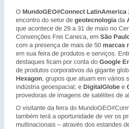
O
MundoGEO#Connect LatinAmerica 
encontro do setor de
geotecnologia
da
que acontece de 29 a 31 de maio no Cen
Convenções Frei Caneca, em
São Paul
com a presença de mais de 50
marcas m
em sua feira de produtos e serviços. Entr
destaques ficam por conta do
Google En
de produtos corporativos da gigante glob
Hexagon
, grupos que atuam em vários 
indústria geoespacial; e
DigitalGlobe
e
provedoras de imagens de satélites de a
O visitante da feira do MundoGEO#Conn
também terá a oportunidade de ver os p
multinacionais – através dos estandes d