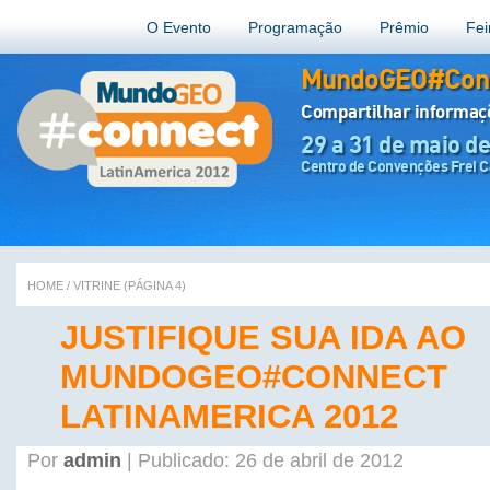
O Evento
Programação
Prêmio
Fei
MundoGEO#Conn
Compartilhar informa
29 a 31 de maio d
Centro de Convenções Frei Ca
HOME
/
VITRINE
(PÁGINA 4)
JUSTIFIQUE SUA IDA AO
MUNDOGEO#CONNECT
LATINAMERICA 2012
Por
admin
| Publicado: 26 de abril de 2012