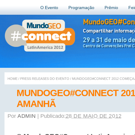
O Evento
Programação
Prêmio
Fei
MundoGEO#Conn
Compartilhar informa
29 a 31 de maio d
Centro de Convenções Frei Ca
HOME
/
PRESS RELEASES DO EVENTO
/
MUNDOGEO#CONNECT 2012 COMEÇA
MUNDOGEO#CONNECT 201
AMANHÃ
Por
ADMIN
|
Publicado:
28 DE MAIO DE 2012