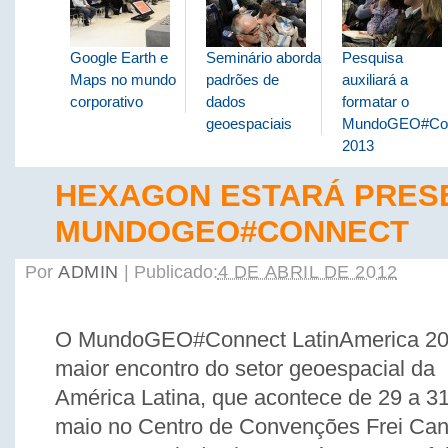
Google Earth e
Seminário aborda
Pesquisa
Maps no mundo
padrões de
auxiliará a
corporativo
dados
formatar o
geoespaciais
MundoGEO#Co
2013
HEXAGON ESTARÁ PRES
MUNDOGEO#CONNECT
Por
ADMIN
|
Publicado:
4 DE ABRIL DE 2012
O MundoGEO#Connect LatinAmerica 20
maior encontro do setor geoespacial da
América Latina, que acontece de 29 a 3
maio no Centro de Convenções Frei Can