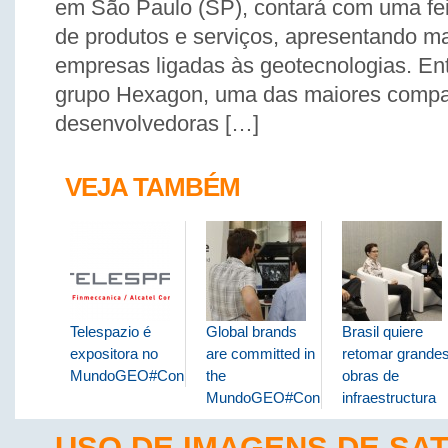
em São Paulo (SP), contará com uma fe
de produtos e serviços, apresentando m
empresas ligadas às geotecnologias. Ent
grupo Hexagon, uma das maiores comp
desenvolvedoras […]
VEJA TAMBÉM
Telespazio é
Global brands
Brasil quiere
expositora no
are committed in
retomar grande
MundoGEO#Connect
the
obras de
MundoGEO#Connect
infraestructura
USO DE IMAGENS DE SAT