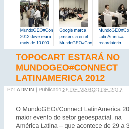
MundoGEO#Connect
Google marca
MundoGEO#Co
2012 deve reunir
presencia en el
LatinAmerica:
mais de 10.000
MundoGEO#Connect
recordatorio
TOPOCART ESTARÁ NO
MUNDOGEO#CONNECT
LATINAMERICA 2012
Por
ADMIN
|
Publicado:
26 DE MARÇO DE 2012
O MundoGEO#Connect LatinAmerica 2
maior evento do setor geoespacial, na
América Latina – que acontece de 29 a 