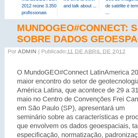
2012 reúne 3.350
and talk about ...
de satélite é te
profissionais
...
MUNDOGEO#CONNECT: S
SOBRE DADOS GEOESPA
Por
ADMIN
|
Publicado:
11 DE ABRIL DE 2012
O MundoGEO#Connect LatinAmerica 20
maior encontro do setor de geotecnologi
América Latina, que acontece de 29 a 3
maio no Centro de Convenções Frei Can
em São Paulo (SP), apresentará um
seminário sobre as características e pro
que envolvem os dados geoespaciais, t
especificação, normatização, padroniz