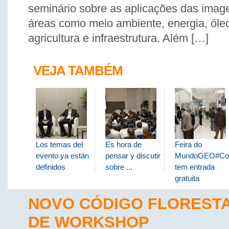
seminário sobre as aplicações das image
áreas como meio ambiente, energia, óle
agricultura e infraestrutura. Além […]
VEJA TAMBÉM
Los temas del
Es hora de
Feira do
evento ya están
pensar y discutir
MundoGEO#Co
definidos
sobre ...
tem entrada
gratuita
NOVO CÓDIGO FLORESTA
DE WORKSHOP