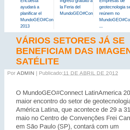
Encuesta
Ingreso gratuito a
Empresas de
ayudará a
la Feria del
geotecnologia s
planificar el
MundoGEO#Connect
reúnem no
MundoGEO#Connect
MundoGEO#Co
2013
...
VÁRIOS SETORES JÁ SE
BENEFICIAM DAS IMAGE
SATÉLITE
Por
ADMIN
|
Publicado:
11 DE ABRIL DE 2012
O MundoGEO#Connect LatinAmerica 20
maior encontro do setor de geotecnologi
América Latina, que acontece de 29 a 3
maio no Centro de Convenções Frei Can
em São Paulo (SP), contará com um