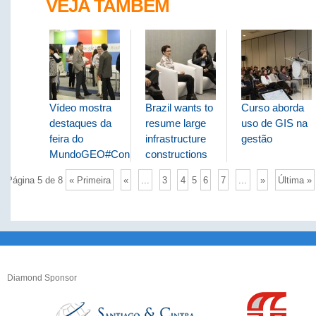
VEJA TAMBÉM
Vídeo mostra
Brazil wants to
Curso aborda
destaques da
resume large
uso de GIS na
feira do
infrastructure
gestão
MundoGEO#Connect
constructions
Página 5 de 8
« Primeira
«
...
3
4
5
6
7
...
»
Última »
Diamond Sponsor