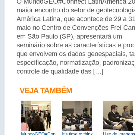
O MundoGEO#Connect LatinAmerica 20
maior encontro do setor de geotecnologi
América Latina, que acontece de 29 a 3
maio no Centro de Convenções Frei Can
em São Paulo (SP), apresentará um
seminário sobre as características e pro
que envolvem os dados geoespaciais, t
especificação, normatização, padroniz
controle de qualidade das […]
VEJA TAMBÉM
MundoGEO#Connect
It’s time to think
Uso de imagen