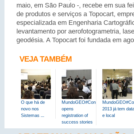
maio, em São Paulo -, recebe em sua fei
de produtos e serviços a Topocart, empr
especializada em Engenharia Cartográfi
levantamento por aerofotogrametria, laser
geodésia. A Topocart foi fundada em ago
VEJA TAMBÉM
O que há de
MundoGEO#Connect
MundoGEO#Co
novo nos
opens
2013 já tem dat
Sistemas ...
registration of
e local
success stories