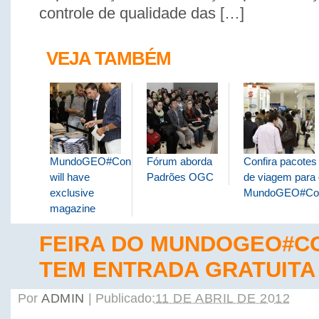
controle de qualidade das […]
VEJA TAMBÉM
MundoGEO#Connect
Fórum aborda
Confira pacotes
will have
Padrões OGC
de viagem para 
exclusive
MundoGEO#Co
magazine
FEIRA DO MUNDOGEO#C
TEM ENTRADA GRATUITA
Por
ADMIN
|
Publicado:
11 DE ABRIL DE 2012