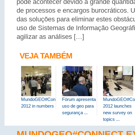
pode acontecer devido à grande quantid
de processos e encargos burocráticos. 
das soluções para eliminar estes obstác
uso de Sistemas de Informação Geográfi
agilizar as análises […]
VEJA TAMBÉM
MundoGEO#Connect
Fórum apresenta
MundoGEO#Co
2012 in numbers
uso de geo para
2012 launches
segurança ...
new survey on
topics ...
MUNDOGEO#CONNECT E